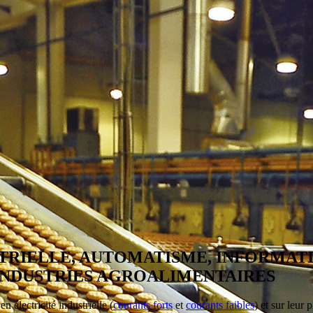
STRIELLE, AUTOMATISME, INFORMAT
INDUSTRIES AGROALIMENTAIRES
 électricité industrielle (
courants forts
et
courants faibles
) et sur leur 