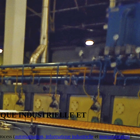
IQUE INDUSTRIELLE ET
process (
automatisation, informatique industrielle
et
instrumentation
).