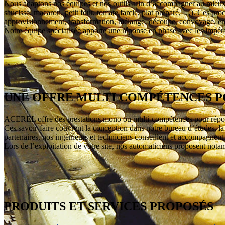
Nous adaptons nos équipes et nos outils afin d’accompagner au mieux n
saucisse, macaron, petit four, tomate farcie, plat préparé, …). Ces pro
approvisionnement, transformation, mélange, découpe, convoyage, emb
Notre équipe spécialisée apporte une réponse en phase avec les impérati
UNE OFFRE MULTI COMPÉTENCES P
ACEREL offre des prestations mono ou multi-compétences pour répondr
Ces savoir-faire couvrent la conception dans notre bureau d’études, la fa
partenaires, nos ingénieurs et techniciens conseillent et accompagnent p
Lors de l’exploitation de votre site, nos automaticiens proposent notam
PRODUITS ET SERVICES PROPOSÉS