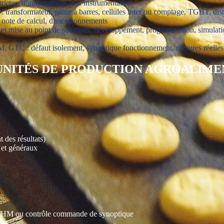
ectrique, d’automatisme et d’instrumentation
 transformateur, gaine à barres, cellules inter ou comptage, TGBT, dist
l, note de calcul, dimensionnements
e et mise au point de solutions, développement, programmation, simulat
HM, GTC : défaut isolement, synoptique fonctionnement, mesures réelle
 UNITÉS DE PRODUCTION AGROALIME
 des résultats)
 et généraux
r IHM ou contrôle commande de synoptique