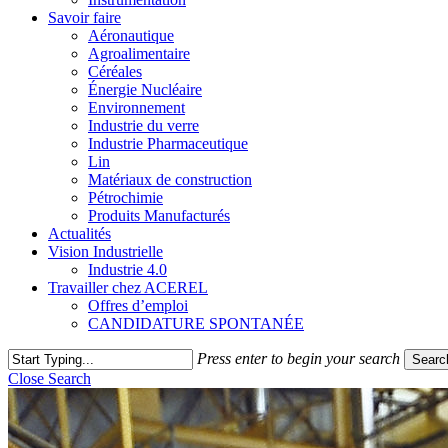
Savoir faire
Aéronautique
Agroalimentaire
Céréales
Énergie Nucléaire
Environnement
Industrie du verre
Industrie Pharmaceutique
Lin
Matériaux de construction
Pétrochimie
Produits Manufacturés
Actualités
Vision Industrielle
Industrie 4.0
Travailler chez ACEREL
Offres d’emploi
CANDIDATURE SPONTANÉE
Press enter to begin your search
Searc
Close Search