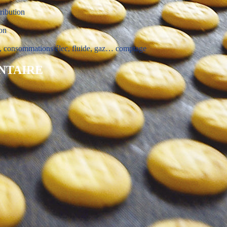
ribution
ion
s, consommations élec, fluide, gaz… comptage
NTAIRE