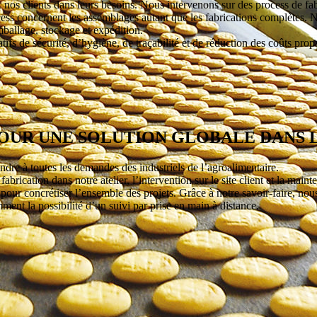
os clients dans leurs besoins. Nous intervenons sur des process de fabr
cess concernent les assemblages autant que les fabrications complètes. N
allage, stockage et expédition.
fs de sécurité, d’hygiène, de traçabilité et de réduction des coûts propr
OUR UNE SOLUTION GLOBALE DANS 
e à toutes les demandes des industriels de l’agroalimentaire.
brication dans notre atelier, l’intervention sur le site client et la maint
our concrétiser l’ensemble des projets. Grâce à notre savoir-faire, nous 
ment la possibilité d’un suivi par prise en main à distance.