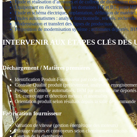
Etude et réalisation d’armoires et de coffrets de distribution él
Équipement en électricité sur les domaines HT et BT, poste HT :
Etude et schéma électrique, implantation, définition de matérie
Etudes automatismes : analyse fonctionnelle, relevés, recherch
Modernisation et transfert des lignes de production
Proposition de modernisation système : automates déportés, I
INTERVENIR AUX ÉTAPES CLÉS DES
Déchargement / Matières premières
Identification Produit-Fournisseur par code-barre
Contrôle Qualité produit (prélèvement, analyse et enregistrement
Pesage et Contrôle automatisés, IHM par automatisme déportés
Tri, convoyage et détection métaux et anomalies
Orientation produit selon résultats depuis la salle de commande
Fabrication fournisseur
Variation de vitesse (gestion énergétique des moteurs)
Pilotage vannes et convoyeurs selon cheminements choisis su
Gestion de la distribution