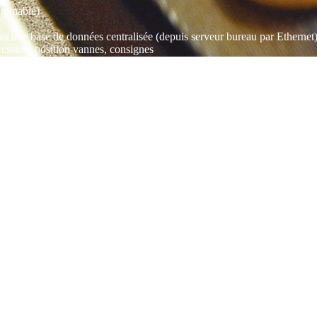
rammable)
is une base de données centralisée (depuis serveur bureau par Ethernet)
ression, position vannes, consignes
oyage, mise en cartons, emballage, rayonnage
nts)
s finis