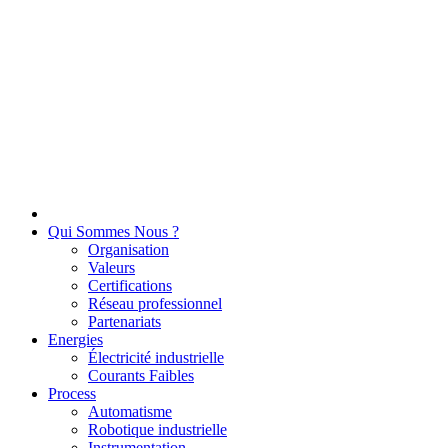
Qui Sommes Nous ?
Organisation
Valeurs
Certifications
Réseau professionnel
Partenariats
Energies
Électricité industrielle
Courants Faibles
Process
Automatisme
Robotique industrielle
Instrumentation