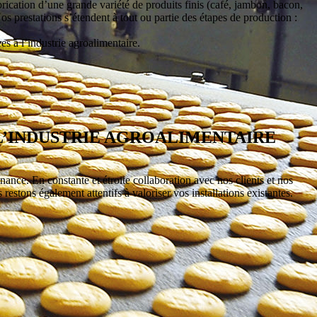
ication d’une grande variété de produits finis (café, jambon, bacon,
os prestations s’étendent à tout ou partie des étapes de production :
es à l’industrie agroalimentaire.
L’INDUSTRIE AGROALIMENTAIRE
enance. En constante et étroite collaboration avec nos clients et nos
restons également attentifs à valoriser vos installations existantes.