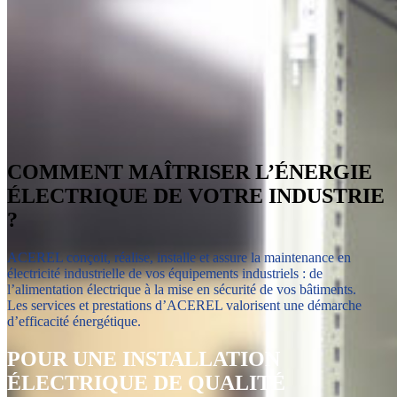
COMMENT MAÎTRISER L’ÉNERGIE
ÉLECTRIQUE DE VOTRE INDUSTRIE
?
ACEREL conçoit, réalise, installe et assure la maintenance en
électricité industrielle de vos équipements industriels : de
l’alimentation électrique à la mise en sécurité de vos bâtiments.
Les services et prestations d’ACEREL valorisent une démarche
d’efficacité énergétique.
POUR UNE INSTALLATION
ÉLECTRIQUE DE QUALITÉ