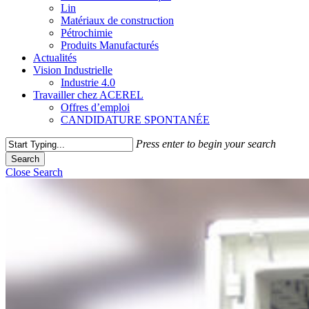
Lin
Matériaux de construction
Pétrochimie
Produits Manufacturés
Actualités
Vision Industrielle
Industrie 4.0
Travailler chez ACEREL
Offres d’emploi
CANDIDATURE SPONTANÉE
Press enter to begin your search
Search
Close Search