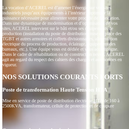
La vocation d’ACEREL est d’amener l’énergie sur vos sites
industriels jusqu’aux équipements à l’intérieur : optimiser la
puissance nécessaire pour alimenter votre procédé de fabrication.
Dans une dynamique de modernisation et d’optimisation de vos
sites, ACEREL intervient sur le bâti et/ou ses équipements de
production (installation du poste de distribution, mise en place des
TGBT et autres armoires et coffrets divisionnaires, alimentation
électrique du process de production, éclairage, équipement des
bureaux, etc.). Une équipe vous est dédiée et vous accompagne.
Dans le cadre de réhabilitation ou de construction neuve, ACEREL
agit au regard du respect des cahiers des charges et aux normes en
vigueur.
NOS SOLUTIONS COURANTS FORTS
Poste de transformation Haute Tension HTA
Mise en service de poste de distribution électrique HTA de 160 à
2500KVA, transformateur, cellule de protection et de coupure